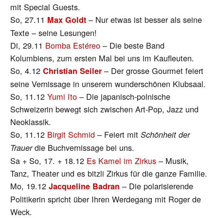
mit Special Guests.
So, 27.11
– Nur etwas ist besser als seine
Max Goldt
Texte – seine Lesungen!
Di, 29.11
Bomba Estéreo
– Die beste Band
Kolumbiens, zum ersten Mal bei uns im Kaufleuten.
So, 4.12
– Der grosse Gourmet feiert
Christian Seiler
seine Vernissage in unserem wunderschönen Klubsaal.
So, 11.12
Yumi Ito
– Die japanisch-polnische
Schweizerin bewegt sich zwischen Art-Pop, Jazz und
Neoklassik.
So, 11.12
Birgit Schmid
– Feiert mit
Schönheit der
die Buchvernissage bei uns.
Trauer
Sa + So, 17. + 18.12
Es Kamel im Zirkus
– Musik,
Tanz, Theater und es bitzli Zirkus für die ganze Familie.
Mo, 19.12
– Die polarisierende
Jacqueline Badran
Politikerin spricht über Ihren Werdegang mit Roger de
Weck.