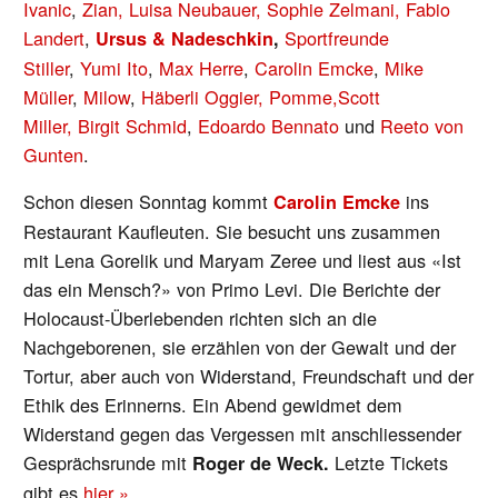
Ivanic
,
Zian,
Luisa Neubauer,
Sophie Zelmani,
Fabio
Landert
,
Sportfreunde
Ursus & Nadeschkin
,
Stiller
,
Yumi Ito
,
Max Herre
,
Carolin Emcke
,
Mike
Müller
,
Milow
,
Häberli Oggier,
Pomme,
Scott
Miller,
Birgit Schmid
,
Edoardo Bennato
und
Reeto von
Gunten
.
Schon diesen Sonntag kommt
ins
Carolin Emcke
Restaurant Kaufleuten. Sie besucht uns zusammen
mit Lena Gorelik und Maryam Zeree und liest aus «Ist
das ein Mensch?» von Primo Levi. Die Berichte der
Holocaust-Überlebenden richten sich an die
Nachgeborenen, sie erzählen von der Gewalt und der
Tortur, aber auch von Widerstand, Freundschaft und der
Ethik des Erinnerns. Ein Abend gewidmet dem
Widerstand gegen das Vergessen mit anschliessender
Gesprächsrunde mit
Letzte Tickets
Roger de Weck.
gibt es
hier
»