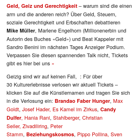
– warum sind die einen
Geld, Geiz und Gerechtigkeit
arm und die anderen reich? Über Geld, Steuern,
soziale Gerechtigkeit und Erbschaften debattieren
, Marlene Engelhorn (Millionenerbin und
Mike Müller
Autorin des Buches «Geld») und Beat Kappeler mit
Sandro Benini im nächsten Tages Anzeiger Podium.
Verpassen Sie diesen spannenden Talk nicht, Tickets
gibt es hier bei uns
»
Geizig sind wir auf keinen Fall, : Für über
30 Kulturerlebnisse verlosen wir aktuell Tickets –
klicken Sie auf die Künstlernamen und tragen Sie sich
in die Verlosung ein:
,
Max
Brandao Faber Hunger
Goldt
,
Josef Hader,
Es Kamel im Zirkus
,
Candy
,
Hania Rani
,
Stahlberger
,
Christian
Dulfer
Seiler,
Zivadiliring
,
Peter
Stamm
,
,
Pippo Pollina,
Sven
Beziehungskosmos