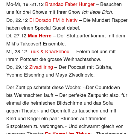
Mo-Mi, 19.-21.12
Brandao Faber Hunger
– Besuchen
uns für drei Shows mit Ihrer Show
Ich liebe Dich.
Do, 22.12
El Dorado FM & Nativ
– Die Mundart Rapper
haben einen Special Guest dabei.
Di, 27.12
– Der Stuttgarter kommt mit dem
Max Herre
Miki’s Takeover! Ensemble.
Mi, 28.12
Luuk & Knackeboul
– Feiern bei uns mit
ihrem Pottcast die grosse Weihnachtsshow.
Do, 29.12
Zivadiliring
– Der Podcast mit Gülsha,
Yvonne Eisenring und Maya Zivadinovic.
Der Züritipp schreibt diese Woche: «Der Countdown
bis Weihnachten läuft – Der perfekte Zeitpunkt also, für
einmal die heimischen Bildschirme und das Sofa
gegen Theater- und Opernluft zu tauschen und mit
Kind und Kegel ein paar Stunden auf fremden
Sitzpolstern zu verbringen.» Und schwärmt gleich von
unserem Theater
: «Theatermagie
Es Kamel im Zirkus