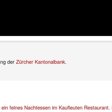
ung der
Zürcher Kantonalbank
.
 ein feines Nachtessen im Kaufleuten Restaurant. 