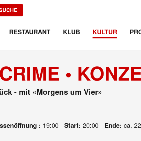
SUCHE
RESTAURANT
KLUB
KULTUR
PR
CRIME • KONZ
ück - mit «Morgens um Vier»
assenöffnung :
19:00
Start:
20:00
Ende:
ca. 22