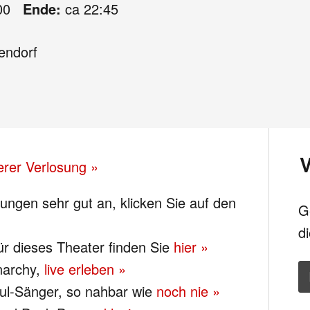
00
Ende:
ca 22:45
endorf
erer Verlosung »
ngen sehr gut an, klicken Sie auf den
G
d
für dieses Theater finden Sie
hier »
narchy,
live erleben »
oul-Sänger, so nahbar wie
noch nie »