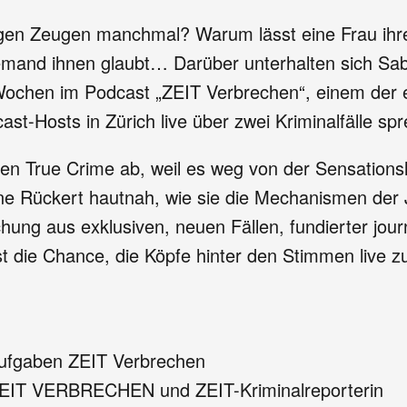
ügen Zeugen manchmal? Warum lässt eine Frau ih
 niemand ihnen glaubt… Darüber unterhalten sich S
 Wochen im Podcast „ZEIT Verbrechen“, einem der 
st-Hosts in Zürich live über zwei Kriminalfälle spr
hen True Crime ab, weil es weg von der Sensationsl
ne Rückert hautnah, wie sie die Mechanismen der J
chung aus exklusiven, neuen Fällen, fundierter jou
 die Chance, die Köpfe hinter den Stimmen live zu
Aufgaben ZEIT Verbrechen
ZEIT VERBRECHEN und ZEIT-Kriminalreporterin