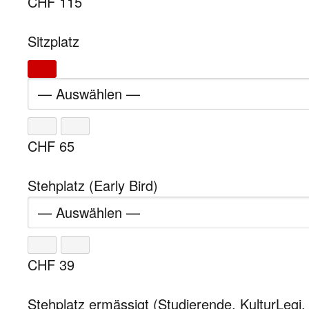
CHF
115
Sitzplatz
CHF
65
Stehplatz (Early Bird)
CHF
39
Stehplatz ermässigt (Studierende, KulturLegi,