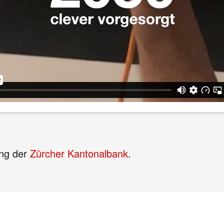
ung der
Zürcher Kantonalbank
.