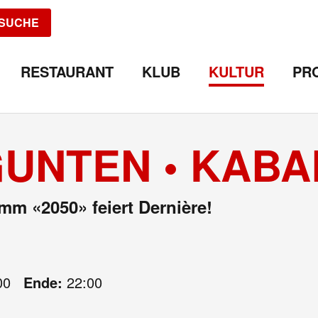
SUCHE
RESTAURANT
KLUB
KULTUR
PR
GUNTEN • KABA
mm «2050» feiert Dernière!
00
Ende:
22:00