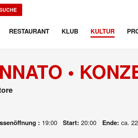
SUCHE
RESTAURANT
KLUB
KULTUR
PR
NNATO • KONZ
tore
assenöffnung :
19:00
Start:
20:00
Ende:
ca. 22