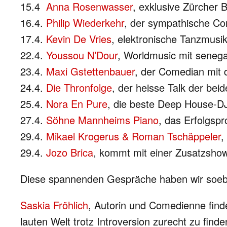
15.4
Anna Rosenwasser
, exklusive Zürcher 
16.4.
Philip Wiederkehr
, der sympathische Co
17.4.
Kevin De Vries
, elektronische Tanzmusi
22.4.
Youssou N’Dour
, Worldmusic mit seneg
23.4.
Maxi Gstettenbauer
, der Comedian mit d
24.4.
Die Thronfolge
, der heisse Talk der bei
25.4.
Nora En Pure
, die beste Deep House-D
27.4.
Söhne Mannheims Piano
, das Erfolgsp
29.4.
Mikael Krogerus & Roman Tschäppeler
,
29.4.
Jozo Brica
, kommt mit einer Zusatzsho
Diese spannenden Gespräche haben wir soeben
Saskia Fröhlich
, Autorin und Comedienne findet
lauten Welt trotz Introversion zurecht zu fin