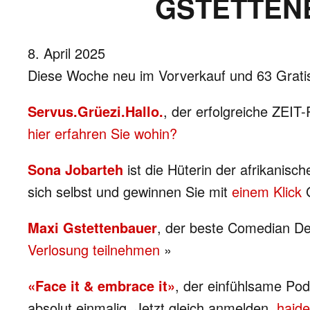
GSTETTENB
8. April 2025
Diese Woche neu im Vorverkauf und 63 Gratise
Servus.Grüezi.Hallo.
, der erfolgreiche ZEIT
hier erfahren Sie wohin?
Sona Jobarteh
ist die Hüterin der afrikanisc
sich selbst und gewinnen Sie mit
einem Klick
G
Maxi Gstettenbauer
, der beste Comedian Deu
Verlosung teilnehmen
»
«Face it & embrace it»
, der einfühlsame Podc
absolut einmalig. Jetzt gleich anmelden,
hajd