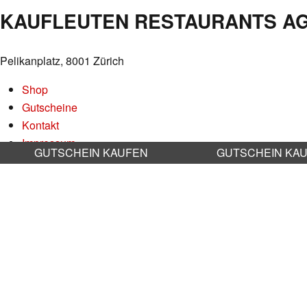
KAUFLEUTEN RESTAURANTS A
Pelikanplatz, 8001 Zürich
Shop
Gutscheine
Kontakt
Impressum
GUTSCHEIN KAUFEN
GUTSCHEIN KA
Datenschutz
AGB
Nachhaltigkeit
Stellenangebote
RESERVATION RESTAURANT
Online reservieren