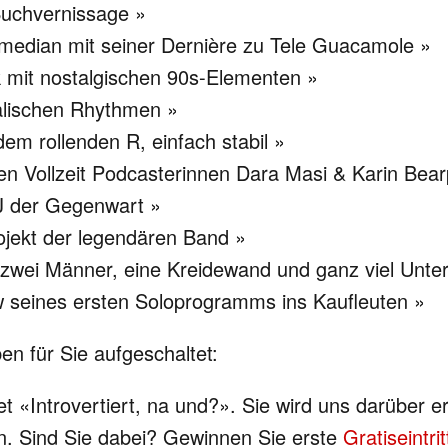
Buchvernissage »
median mit seiner Dernière zu Tele Guacamole »
k mit nostalgischen 90s-Elementen »
alischen Rhythmen »
em rollenden R, einfach stabil »
den Vollzeit Podcasterinnen Dara Masi & Karin Bea
J der Gegenwart »
rojekt der legendären Band »
 zwei Männer, eine Kreidewand und ganz viel Unte
w seines ersten Soloprogramms ins Kaufleuten »
 für Sie aufgeschaltet:
 «Introvertiert, na und?». Sie wird uns darüber erz
den. Sind Sie dabei? Gewinnen Sie erste
Gratiseintrit