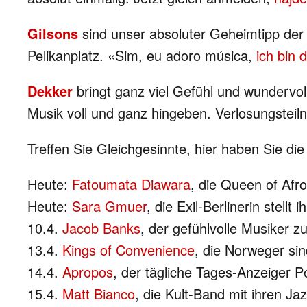
Gilsons
sind unser absoluter Geheimtipp der
Pelikanplatz. «Sim, eu adoro música,
ich bin 
Dekker
bringt ganz viel Gefühl und wundervol
Musik voll und ganz hingeben. Verlosungstei
Treffen Sie Gleichgesinnte, hier haben Sie die
Heute:
Fatoumata Diawara
, die Queen of Afr
Heute:
Sara Gmuer
, die Exil-Berlinerin stell
10.4.
Jacob Banks
, der gefühlvolle Musiker z
13.4.
Kings of Convenience
, die Norweger si
14.4.
Apropos
, der tägliche Tages-Anzeiger
15.4.
Matt Bianco
, die Kult-Band mit ihren Ja