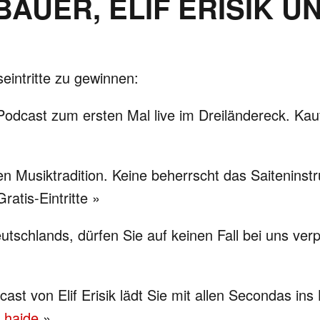
AUER, ELIF ERISIK U
intritte zu gewinnen:
-Podcast zum ersten Mal live im Dreiländereck. Kau
hen Musiktradition. Keine beherrscht das Saitenins
ratis-Eintritte »
tschlands, dürfen Sie auf keinen Fall bei uns ver
ast von Elif Erisik lädt Sie mit allen Secondas ins 
e hajde
»