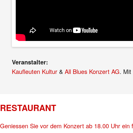
Veranstalter:
Kaufleuten Kultur
&
All Blues Konzert AG
. Mit
RESTAURANT
Geniessen Sie vor dem Konzert ab 18.00 Uhr ein 