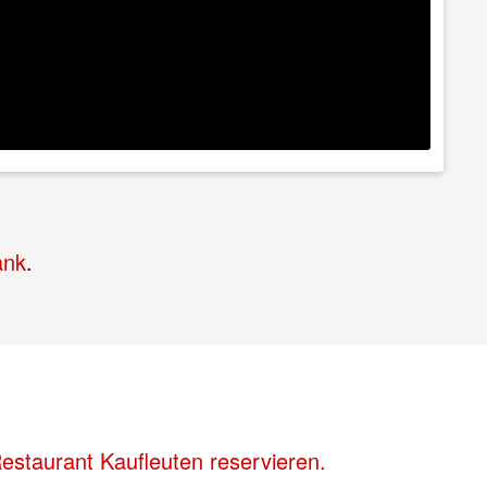
ank
.
staurant Kaufleuten reservieren.