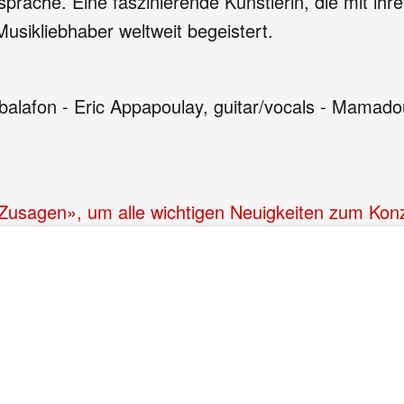
rsprache. Eine faszinierende Künstlerin, die mit 
usikliebhaber weltweit begeistert.
 balafon - Eric Appapoulay, guitar/vocals - Mamad
 «Zusagen», um alle wichtigen Neuigkeiten zum Kon