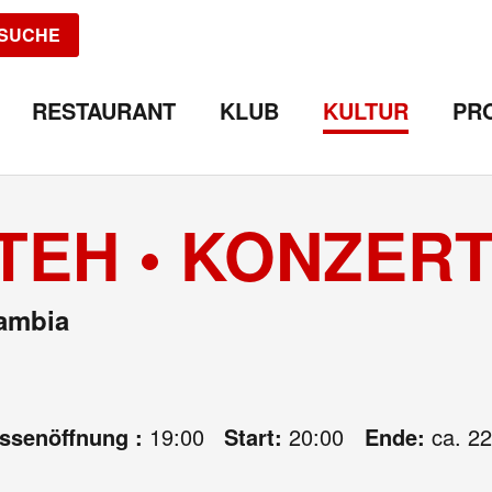
SUCHE
RESTAURANT
KLUB
KULTUR
PR
TEH • KONZER
ambia
assenöffnung :
19:00
Start:
20:00
Ende:
ca. 22