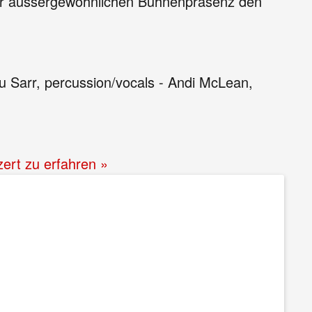
ihrer aussergewöhnlichen Bühnenpräsenz den
ou Sarr, percussion/vocals - Andi McLean,
zert zu erfahren »