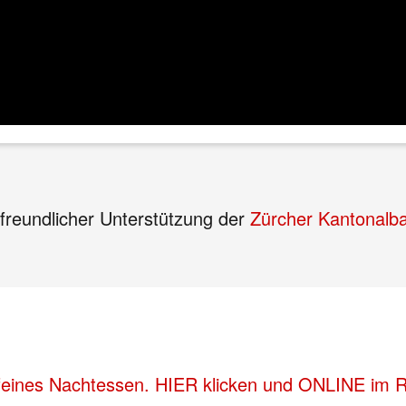
 freundlicher Unterstützung der
Zürcher Kantonalb
feines Nachtessen. HIER klicken und ONLINE im Re