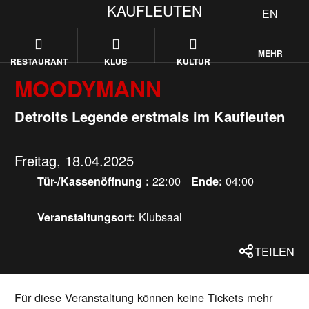
KAUFLEUTEN
EN
MEHR
RESTAURANT
KLUB
KULTUR
MOODYMANN
Detroits Legende erstmals im Kaufleuten
Freitag, 18.04.2025
22:00
04:00
Tür-/Kassenöffnung :
Ende:
Klubsaal
Veranstaltungsort:
TEILEN
Für diese Veranstaltung können keine Tickets mehr