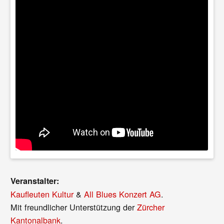
Veranstalter:
Kaufleuten Kultur
&
All Blues Konzert AG
.
Mit freundlicher Unterstützung der
Zürcher
Kantonalbank
.