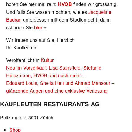
hören Sie hier mal rein:
finden wir grossartig.
HVOB
Und falls Sie wissen möchten, wie es
Jacqueline
Badran
unterdessen mit dem Stadion geht, dann
schauen Sie
hier
»
Wir freuen uns auf Sie, Herzlich
Ihr Kaufleuten
Veröffentlicht in
Kultur
BEITRAGS-
Neu im Vorverkauf: Lisa Stansfield, Stefanie
NAVIGATION
Heinzmann, HVOB und noch mehr…
Edouard Louis, Sheila Heti und Ahmad Mansour –
glänzende Augen und eine exklusive Verlosung
KAUFLEUTEN RESTAURANTS AG
Pelikanplatz, 8001 Zürich
Shop