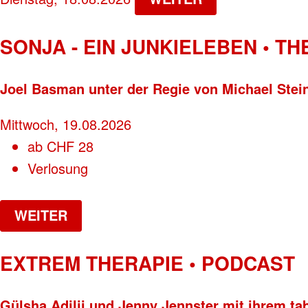
SONJA - EIN JUNKIELEBEN • T
Joel Basman unter der Regie von Michael Stei
Mittwoch, 19.08.2026
ab
CHF
28
Verlosung
WEITER
EXTREM THERAPIE • PODCAST
Gülsha Adilji und Jenny Jennster mit ihrem ta