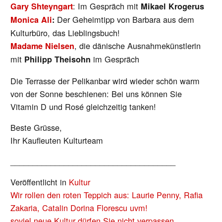
: Im Gespräch mit
Gary Shteyngart
Mikael Krogerus
Der Geheimtipp von Barbara aus dem
Monica Ali
:
Kulturbüro, das Lieblingsbuch!
, die dänische Ausnahmekünstlerin
Madame Nielsen
mit
im Gespräch
Philipp Theisohn
Die Terrasse der Pelikanbar wird wieder schön warm
von der Sonne beschienen: Bei uns können Sie
Vitamin D und Rosé gleichzeitig tanken!
Beste Grüsse,
Ihr Kaufleuten Kulturteam
_____________________________________
Veröffentlicht in
Kultur
BEITRAGS-
Wir rollen den roten Teppich aus: Laurie Penny, Rafia
NAVIGATION
Zakaria, Catalin Dorina Florescu uvm!
soviel neue Kultur dürfen Sie nicht verpassen