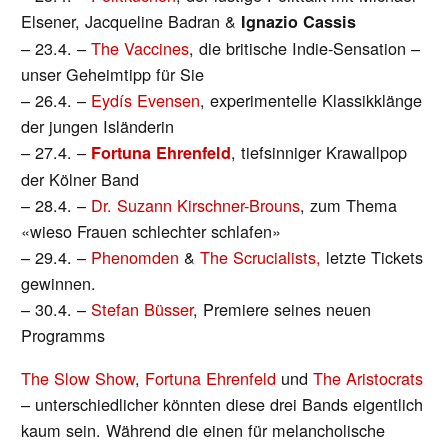
Elsener, Jacqueline Badran &
Ignazio Cassis
– 23.4. –
The Vaccines
, die britische Indie-Sensation –
unser Geheimtipp für Sie
– 26.4. –
Eydís Evensen
, experimentelle Klassikklänge
der jungen Isländerin
– 27.4. –
, tiefsinniger Krawallpop
Fortuna Ehrenfeld
der Kölner Band
– 28.4. –
Dr. Suzann Kirschner-Brouns
, zum Thema
«wieso Frauen schlechter schlafen»
– 29.4. –
Phenomden
&
The Scrucialists,
letzte Tickets
gewinnen.
– 30.4. –
Stefan Büsser
, Premiere seines neuen
Programms
The Slow Show
,
Fortuna Ehrenfeld
und
The Aristocrats
– unterschiedlicher könnten diese drei Bands eigentlich
kaum sein. Während die einen für melancholische