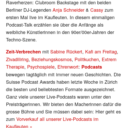
Raverherzen: Clubroom Backstage mit den beiden
Berliner DJ-Legenden
Anja Schneider
&
Cassy
zum
ersten Mal live im Kaufleuten. In diesem einmaligen
Podcast-Talk erzählen sie über die Anfänge als
weibliche Künstlerinnen in den 90er/00er-Jahren der
Techno-Szene.
mit
Sabine Rückert
,
Kafi am Freitag
,
Zeit-Verbrechen
Zivadiliring
,
Beziehungskosmos
,
Politkuchen
,
Extrem
Therapie
,
Psychospiele
,
Ehrenwort
:
Podcasts
bewegen tagtäglich mit immer neuen Geschichten. Die
Suisse Podcast Awards haben letzte Woche in Zürich
die besten und beliebtesten Formate ausgezeichnet.
Ganz viele unserer Live-Podcasts waren unter den
Preisträgerinnen. Wir bieten den Macherinnen dafür die
grosse Bühne und Sie müssen dabei sein: Hier geht es
zum
Vorverkauf all unserer Live-Podcasts im
Kaufleuten »