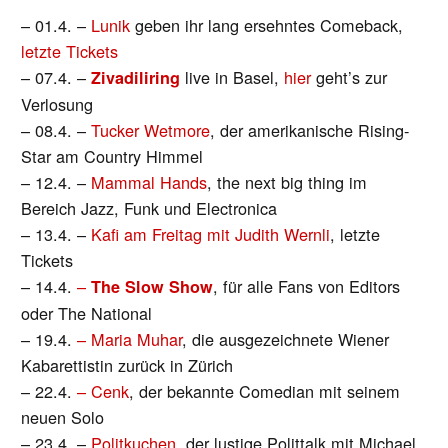
– 01.4. –
Lunik
geben ihr lang ersehntes Comeback,
letzte Tickets
– 07.4. –
live in Basel,
hier
geht’s zur
Zivadiliring
Verlosung
– 08.4. –
Tucker Wetmore
, der amerikanische Rising-
Star am Country Himmel
– 12.4. –
Mammal Hands
, the next big thing im
Bereich Jazz, Funk und Electronica
– 13.4. –
Kafi am Freitag mit Judith Wernli
, letzte
Tickets
– 14.4.
–
, für alle Fans von Editors
The Slow Show
oder The National
– 19.4.
– Maria Muhar
, die ausgezeichnete Wiener
Kabarettistin zurück in Zürich
– 22.4.
– Cenk
, der bekannte Comedian mit seinem
neuen Solo
– 23.4. –
Politkuchen
, der lustige Polittalk mit Michael