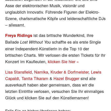
Asse der elektronischen Musik, visionär und
unglaublich innovativ. Führende Figuren der Elektro-
Szene, charismatische Köpfe und leidenschaftliche DJs
– allesamt.
ist das britische Wunderkind, ihre
Freya Ridings
Ballade
schaffte es als erste Single
Lost Without You
einer Independent-Künstlerin in die Top 10 der
britischen Charts. Wir verlosen die ersten Tickets für ihr
Konzert im Kaufleuten,
klicken Sie hier »
Lisa Stansfield
,
Namika
,
Kruder & Dorfmeister
,
Lewis
Capaldi
,
Tanita Tikaram
&
Hazel Brugger
sind alle
ausverkauft haben aber gemeinsam, dass wir die
letzten Eintritte verlosen, versuchen Sie Ihr einmaliges
Glück und klicken Sie auf den Künstlernamen!
Falls Sie es bisher überlesen haben: