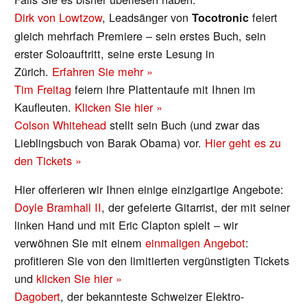
Dirk von Lowtzow
, Leadsänger von
feiert
Tocotronic
gleich mehrfach Premiere – sein erstes Buch, sein
erster Soloauftritt, seine erste Lesung in
Zürich.
Erfahren Sie mehr »
Tim Freitag
feiern ihre Plattentaufe mit Ihnen im
Kaufleuten.
Klicken Sie hier »
Colson Whitehead
stellt sein Buch (und zwar das
Lieblingsbuch von Barak Obama) vor.
Hier geht es zu
den Tickets »
Hier offerieren wir Ihnen einige einzigartige Angebote:
Doyle Bramhall II
, der gefeierte Gitarrist, der mit seiner
linken Hand und mit Eric Clapton spielt – wir
verwöhnen Sie mit einem
einmaligen Angebot
:
profitieren Sie von den limitierten vergünstigten Tickets
und
klicken Sie hier »
Dagobert
, der bekannteste Schweizer Elektro-