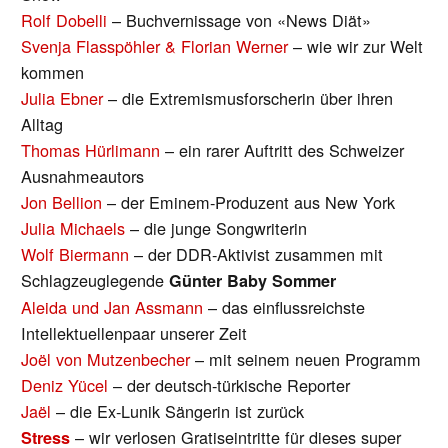
Rolf Dobelli
– Buchvernissage von «News Diät»
Svenja Flasspöhler & Florian Werner
– wie wir zur Welt
kommen
Julia Ebner
– die Extremismusforscherin über ihren
Alltag
Thomas Hürlimann
– ein rarer Auftritt des Schweizer
Ausnahmeautors
Jon Bellion
– der Eminem-Produzent aus New York
Julia Michaels
– die junge Songwriterin
Wolf Biermann
– der DDR-Aktivist zusammen mit
Schlagzeuglegende
Günter Baby Sommer
Aleida und Jan Assmann
– das einflussreichste
Intellektuellenpaar unserer Zeit
Joël von Mutzenbecher
– mit seinem neuen Programm
Deniz Yücel
– der deutsch-türkische Reporter
Jaël
– die Ex-Lunik Sängerin ist zurück
– wir verlosen Gratiseintritte für dieses super
Stress