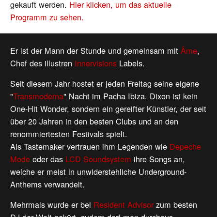
gekauft werden.
Hier klicken, um das aktuelle
Programm zu sehen.
Er ist der Mann der Stunde und gemeinsam mit
Âme
,
Chef des illustren
Innervisions
Labels.
Seit diesem Jahr hostet er jeden Freitag seine eigene
"
Transmoderna
" Nacht im Pacha Ibiza. Dixon ist kein
One-Hit Wonder, sondern ein gereifter Künstler, der seit
über 20 Jahren in den besten Clubs und an den
renommiertesten Festivals spielt.
Als Tastemaker vertrauen ihm Legenden wie
Depeche
Mode
oder das
LCD Soundsystem
ihre Songs an,
welche er meist in unwiderstehliche Underground-
Anthems verwandelt.
Mehrmals wurde er bei
Resident Advisor
zum besten