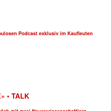
bulosen Podcast exklusiv im Kaufleuten
» • TALK
räch mit zwei Neurowissenschaftlern.