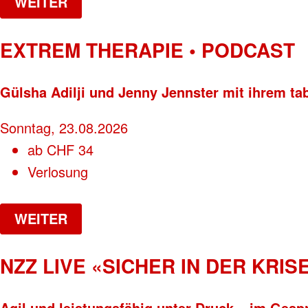
WEITER
EXTREM THERAPIE • PODCAST
Gülsha Adilji und Jenny Jennster mit ihrem ta
Sonntag, 23.08.2026
ab
CHF
34
Verlosung
WEITER
NZZ LIVE «SICHER IN DER KRISE
Agil und leistungsfähig unter Druck – im Gesp