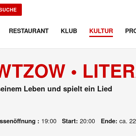
SUCHE
RESTAURANT
KLUB
KULTUR
PR
WTZOW • LITE
seinem Leben und spielt ein Lied
assenöffnung :
19:00
Start:
20:00
Ende:
ca. 22