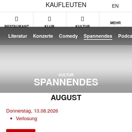
KAUFLEUTEN
EN
MEHR
RESTAURANT
KLUB
KULTUR
Literatur
Konzerte
Comedy
Spannendes
Podca
KULTUR
SPANNENDES
AUGUST
Donnerstag, 13.08.2026
Verlosung