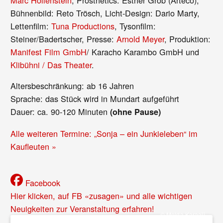
Marc Hollenstein
, Prosthetics: Esther Grob (Arteco),
Bühnenbild: Reto Trösch, Licht-Design: Dario Marty,
Lettenfilm:
Tuna Productions
, Tysonfilm:
Steiner/Badertscher, Presse:
Arnold Meyer
, Produktion:
Manifest Film GmbH
/ Karacho Karambo GmbH und
Klibühni / Das Theater
.
Altersbeschränkung: ab 16 Jahren
Sprache: das Stück wird in Mundart aufgeführt
Dauer: ca. 90-120 Minuten
(ohne Pause)
Alle weiteren Termine: „Sonja – ein Junkieleben“ im
Kaufleuten »
Facebook
Hier klicken, auf FB «zusagen» und alle wichtigen
Neuigkeiten zur Veranstaltung erfahren!
© Melda Karaali