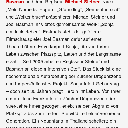
und dem Regiseur
Nach
Basman
Michael Steiner
.
„Mein Name ist Eugen“, „Grounding“, „Sennentuntschi“
und „Wolkenbruch“ präsentieren Michael Steiner und
Joel Basman ihr viertes gemeinsames Werk: „Sonja –
ein Junkieleben“. Erstmals steht der gefeierte
Filmschauspieler Joel Basman dafür auf einer
Theaterbühne. Er verkörpert Sonja, die von ihrem
Leben zwischen Platzspitz, Letten und der Langstrasse
erzählt. Seit 2009 arbeiten Regisseur Steiner und
Basman an diesem intensiven Stoff. Das Stück ist eine
hochemotionale Aufarbeitung der Zürcher Drogenszene
und ihr persönlichstes Projekt. Sonja feiert Geburtstag
– doch seit 36 Jahren prägt Heroin ihr Leben. Von ihrer
ersten Liebe Frankie in die Zürcher Drogenszene der
90er-Jahre hineingezogen, erlebt sie den Abgrund vom
Platzspitz bis zum Letten. Sie wird Teil einer verlorenen
Generation. Ein Neuanfang in Thailand scheitert; ein
Schicksalsschlag führt sie zurück nach Zürich – in den