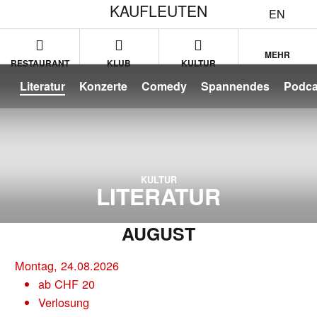
KAUFLEUTEN
EN
MEHR
RESTAURANT
KLUB
KULTUR
Literatur
Konzerte
Comedy
Spannendes
Podca
KULTUR
LITERATUR
AUGUST
Montag, 24.08.2026
ab
CHF
20
Verlosung