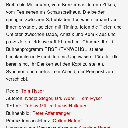
Berlin bis Melbourne, vom Konzertsaal in den Zirkus,
vom Fernsehen ins Schauspielhaus. Die beiden
springen zwischen Schubladen, tun was niemand von
ihnen erwartet, spielen mit Timing, loten die Tiefen und
Untiefen zwischen Dada, Artistik und Komik aus und
provozieren leidenschaftlich und mit Charme. Ihr 11.
Bühnenprogramm PRSPKTVNWCHSL ist eine
hochkomische Expedition ins Ungewisse - für alle, die
bereit sind, ihr Denken auf den Kopf zu stellen.
Synchron und uneins - ein Abend, der Perspektiven
verschiebt.
Regie:
Tom Ryser
Autoren:
Nadja Sieger, Urs Wehrli, Tom Ryser
Technik:
Tobias Müller, Lucas Hallauer
Bühnenbild:
Peter Affentranger
Produktionsassistenz:
Celine Hafner
Unterstützung Messerwurftraining:
Caroline Haerdi