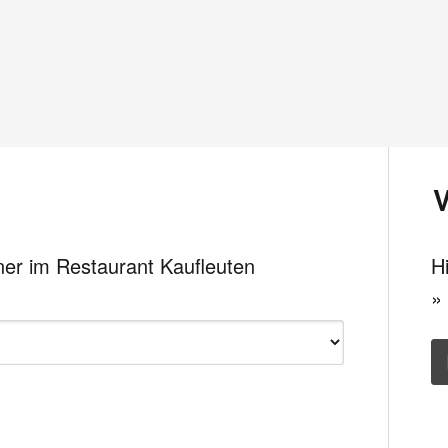
ner im Restaurant Kaufleuten
H
»