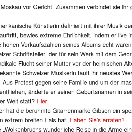
in Moskau vor Gericht. Zusammen verbindet sie ihr
erikanische Künstlerin definiert mit ihrer Musik
uftritt, bewies extreme Ehrlichkeit, indem er live 
die hohen Verkaufszahlen seines Albums echt waren
izer Schriftsteller, der für sein Werk mit dem Ge
adikale Flucht seiner Mutter vor der heimischen Al
bekannte Schweizer Musikerin tauft ihr neustes We
. Aus Protest gegen seine Familie und um der ma
 entfliehen, änderte er seinen Geburtsnamen in 
der Welt statt?
Hier!
hat die berühmte Gitarrenmarke Gibson ein spezie
en extrem breiten Hals hat.
Haben Sie’s erraten?
 „Wolkenbruchs wunderliche Reise in die Arme ein