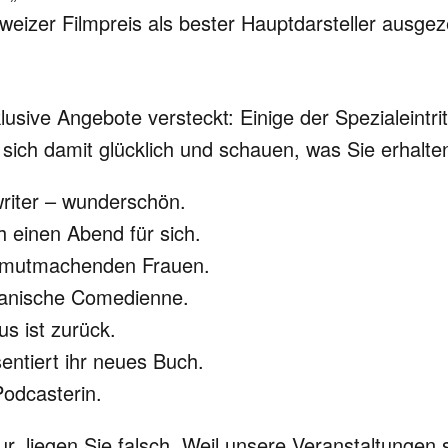
izer Filmpreis als bester Hauptdarsteller ausgeze
lusive Angebote versteckt: Einige der Spezialeintri
 sich damit glücklich und schauen, was Sie erhalt
riter – wunderschön.
h einen Abend für sich.
t mutmachenden Frauen.
uanische Comedienne.
s ist zurück.
sentiert ihr neues Buch.
Podcasterin.
, liegen Sie falsch. Weil unsere Veranstaltungen s