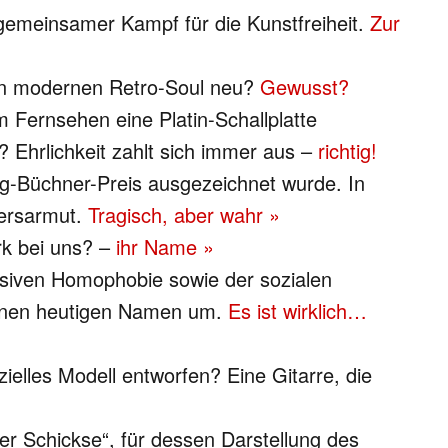
 gemeinsamer Kampf für die Kunstfreiheit.
Zur
 den modernen Retro-Soul neu?
Gewusst?
im Fernsehen eine Platin-Schallplatte
? Ehrlichkeit zahlt sich immer aus –
richtig!
org-Büchner-Preis ausgezeichnet wurde. In
tersarmut.
Tragisch, aber wahr »
rk bei uns? –
ihr Name »
ssiven Homophobie sowie der sozialen
seinen heutigen Namen um.
Es ist wirklich…
lles Modell entworfen? Eine Gitarre, die
er Schickse“, für dessen Darstellung des