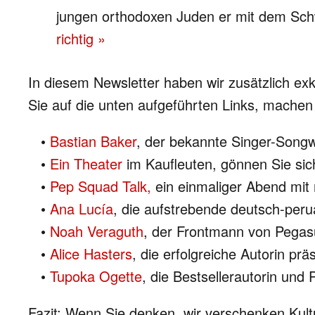
jungen orthodoxen Juden er mit dem Schwe
richtig »
In diesem Newsletter haben wir zusätzlich exk
Sie auf die unten aufgeführten Links, machen
•
Bastian Baker
, der bekannte Singer-Songw
•
Ein Theater
im Kaufleuten, gönnen Sie sic
•
Pep Squad Talk,
ein einmaliger Abend mi
•
Ana Lucía
, die aufstrebende deutsch-per
•
Noah Veraguth
, der Frontmann von Pegasu
•
Alice Hasters
, die erfolgreiche Autorin prä
•
Tupoka Ogette
, die Bestsellerautorin und 
Fazit: Wenn Sie denken, wir verschenken Kultur