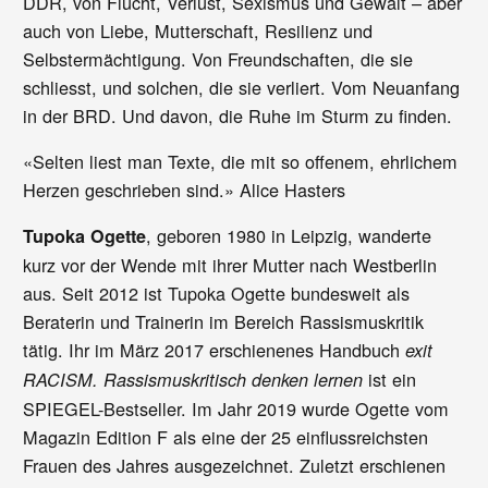
DDR, von Flucht, Verlust, Sexismus und Gewalt – aber
auch von Liebe, Mutterschaft, Resilienz und
Selbstermächtigung. Von Freundschaften, die sie
schliesst, und solchen, die sie verliert. Vom Neuanfang
in der BRD. Und davon, die Ruhe im Sturm zu finden.
«Selten liest man Texte, die mit so offenem, ehrlichem
Herzen geschrieben sind.» Alice Hasters
, geboren
1980 in Leipzig, wanderte
Tupoka Ogette
kurz vor der Wende mit ihrer Mutter nach Westberlin
aus. Seit 2012 ist Tupoka Ogette bundesweit als
Beraterin und Trainerin im Bereich Rassismuskritik
tätig. Ihr im März 2017 erschienenes Handbuch
exit
ist ein
RACISM. Rassismuskritisch denken lernen
SPIEGEL-Bestseller. Im Jahr 2019 wurde Ogette vom
Magazin Edition F als eine der 25 einflussreichsten
Frauen des Jahres ausgezeichnet. Zuletzt erschienen