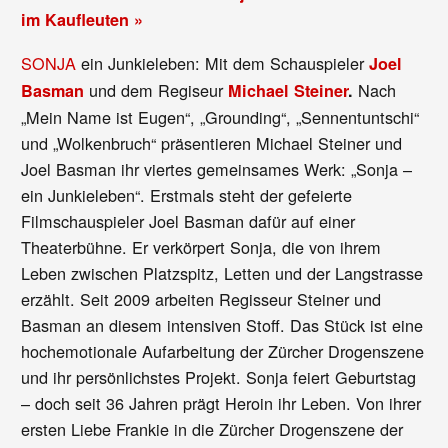
im Kaufleuten »
SONJA
ein Junkieleben: Mit dem Schauspieler
Joel
und dem Regiseur
Nach
Basman
Michael Steiner
.
„Mein Name ist Eugen“, „Grounding“, „Sennentuntschi“
und „Wolkenbruch“ präsentieren Michael Steiner und
Joel Basman ihr viertes gemeinsames Werk: „Sonja –
ein Junkieleben“. Erstmals steht der gefeierte
Filmschauspieler Joel Basman dafür auf einer
Theaterbühne. Er verkörpert Sonja, die von ihrem
Leben zwischen Platzspitz, Letten und der Langstrasse
erzählt. Seit 2009 arbeiten Regisseur Steiner und
Basman an diesem intensiven Stoff. Das Stück ist eine
hochemotionale Aufarbeitung der Zürcher Drogenszene
und ihr persönlichstes Projekt. Sonja feiert Geburtstag
– doch seit 36 Jahren prägt Heroin ihr Leben. Von ihrer
ersten Liebe Frankie in die Zürcher Drogenszene der