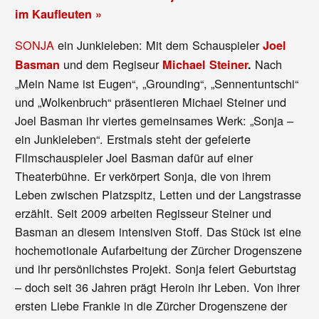
im Kaufleuten »
SONJA
ein Junkieleben: Mit dem Schauspieler
Joel
und dem Regiseur
Nach
Basman
Michael Steiner
.
„Mein Name ist Eugen“, „Grounding“, „Sennentuntschi“
und „Wolkenbruch“ präsentieren Michael Steiner und
Joel Basman ihr viertes gemeinsames Werk: „Sonja –
ein Junkieleben“. Erstmals steht der gefeierte
Filmschauspieler Joel Basman dafür auf einer
Theaterbühne. Er verkörpert Sonja, die von ihrem
Leben zwischen Platzspitz, Letten und der Langstrasse
erzählt. Seit 2009 arbeiten Regisseur Steiner und
Basman an diesem intensiven Stoff. Das Stück ist eine
hochemotionale Aufarbeitung der Zürcher Drogenszene
und ihr persönlichstes Projekt. Sonja feiert Geburtstag
– doch seit 36 Jahren prägt Heroin ihr Leben. Von ihrer
ersten Liebe Frankie in die Zürcher Drogenszene der