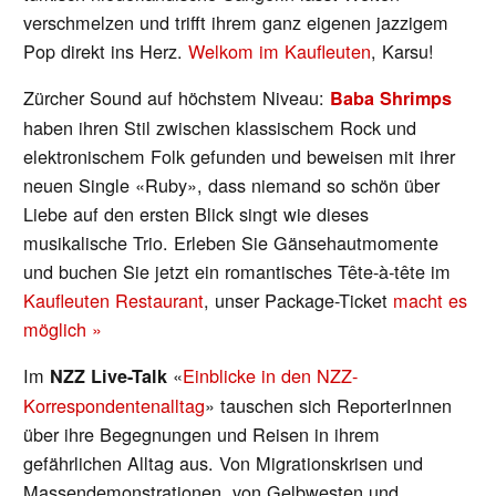
verschmelzen und trifft ihrem ganz eigenen jazzigem
Pop direkt ins Herz.
Welkom im Kaufleuten
, Karsu!
Zürcher Sound auf höchstem Niveau:
Baba Shrimps
haben ihren Stil zwischen klassischem Rock und
elektronischem Folk gefunden und beweisen mit ihrer
neuen Single «Ruby», dass niemand so schön über
Liebe auf den ersten Blick singt wie dieses
musikalische Trio. Erleben Sie Gänsehautmomente
und buchen Sie jetzt ein romantisches Tête-à-tête im
Kaufleuten Restaurant
, unser Package-Ticket
macht es
möglich »
Im
«
Einblicke in den NZZ-
NZZ Live-Talk
Korrespondentenalltag
» tauschen sich ReporterInnen
über ihre Begegnungen und Reisen in ihrem
gefährlichen Alltag aus. Von Migrationskrisen und
Massendemonstrationen, von Gelbwesten und