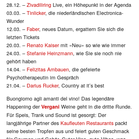
28.12. –
Zivadiliring
Live, ein Höhepunkt in der Agenda
03.03. –
Tinlicker
, die niederländischen Electronica-
Wunder
12.03. –
Faber
, neues Datum, ergattern Sie sich die
letzten Tickets
20.03. –
Renato Kaiser
mit «Neu» so wie wie immer
24.03. –
Stefanie Heinzmann
, wie Sie sie noch nie
gehört haben
14.04. –
Felizitas Ambauen
, die gefeierte
Psychotherapeutin im Gespräch
21.04. –
Darius Rucker
, Country at it’s best
Buongiorno agli amanti del vino! Das legendäre
Happening der
Weine geht in die dritte Runde.
Vergani
Für Speis, Trank und Sound ist gesorgt: Der
langjährige Partner des
Kaufleuten Restaurants
packt
seine besten Tropfen aus und feiert guten Geschmack
für Gaumen und Gehör. Guter Vino, gute Vibes, was