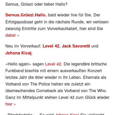
Servus, Grüezi oder lieber Hallo?
bald wieder live für Sie. Der
Servus.Grüezi.Hallo
.
Erfolgspodcast geht in die nächste Runde, wir verlosen
zwanzig Eintritte zum Vorverkaufsstart, hier sind Sie
dabei »
Neu im Vorverkauf:
,
und
Level 42
Jack Savoretti
.
Jehona Kicaj
«Hello again» sagen
Level 42
. Die legendäre britische
Funkband brachte mit einem ausverkauften Konzert
letztes Jahr die 80er wieder in Ihr Leben. Ehemals als
Vorband von The Police hatten sie zuletzt ein
überraschendes Comeback als Vorband von The Who.
Ganz im Mittelpunkt stehen Level 42 zum Glück wieder
hier »
«Përshëndetje» – So wird
Jehona Kicaj
Sie vielleicht