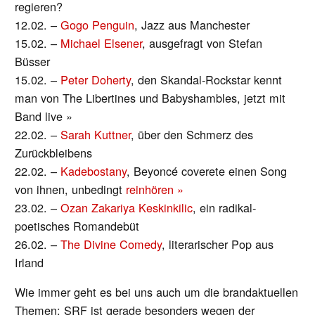
regieren?
12.02. –
Gogo Penguin
, Jazz aus Manchester
15.02. –
Michael Elsener
, ausgefragt von Stefan
Büsser
15.02. –
Peter Doherty
, den Skandal-Rockstar kennt
man von The Libertines und Babyshambles, jetzt mit
Band live »
22.02. –
Sarah Kuttner
, über den Schmerz des
Zurückbleibens
22.02. –
Kadebostany
, Beyoncé coverete einen Song
von ihnen, unbedingt
reinhören »
23.02. –
Ozan Zakariya Keskinkilic
, ein radikal-
poetisches Romandebüt
26.02. –
The Divine Comedy
, literarischer Pop aus
Irland
Wie immer geht es bei uns auch um die brandaktuellen
Themen: SRF ist gerade besonders wegen der