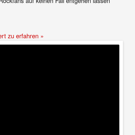
 Rockfans auf keinen Fall entgehen lassen
ert zu erfahren »