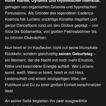
,
voller Wärme, Dynamik und rhythmischer Intensität
getragen von organischen Grooves und hypnotischen
Percussions. Als Gründer des legendären Cadenza-
Kosmos hat Luciano unzählige Künstler inspiriert und
ganze Dancefloors rund um den Globus geprägt – von
Ibiza bis Südamerika, von großen Festivalbühnen bis
zu intimen Clubnächten.
Nun feiert er im Kaufleuten nicht nur seine triumphale
Rückkehr, sondern gleichzeitig
–
seinen Geburtstag
ein Moment, der die Nacht mit noch mehr Emotion,
Nähe und besonderer Energie auflädt. Wer Luciano
kennt, weiß: Wenn er feiert, feiert er mit Herz,
Leidenschaft und einem einzigartigen Vibe, der
Publikum und DJ zu einer großen Einheit verschmelzen
lässt.
An seiner Seite begleiten ihn zwei ausgewählte