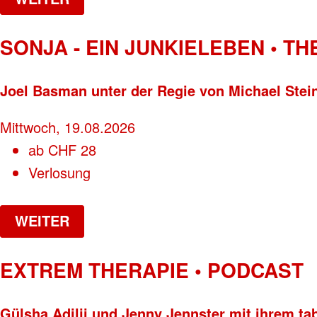
SONJA - EIN JUNKIELEBEN • T
Joel Basman unter der Regie von Michael Stei
Mittwoch, 19.08.2026
ab
CHF
28
Verlosung
WEITER
EXTREM THERAPIE • PODCAST
Gülsha Adilji und Jenny Jennster mit ihrem ta