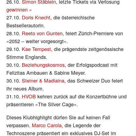
26.10.
Simon Stäblein
, letzte Tickets via Verlosung
gewinnen »
27.10.
Doris Knecht
, die österreichische
Bestsellerautorin.
28.10.
Reeto von Gunten
, feiert Zürich-Premiere von
«2052 – weiter vorgesorgt».
29.10.
Kae Tempest
, die prägendste zeitgenössische
Stimme Englands.
30.10.
Beziehungskosmos
, der Erfolgspodcast mit
Felizitas Ambauen & Sabine Meyer.
30.10.
Steiner & Madlaina
, das Schweizer Duo feiert
ihr neues Album.
31.10.
HVOB
kehren zurück auf die Konzertbühne und
präsentieren «The Silver Cage».
Dieses Klubhighlight dürfen Sie auf keinen Fall
verpassen.
Marco Carola,
die Legende der
Technoszene präsentiert ein exklusives DJ-Set im