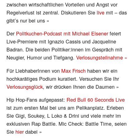
zwischen wirtschaftlichen Vorteilen und Angst vor
Regelverlust ist zentral. Diskutieren Sie
live
mit – das
gibt’s nur bei uns »
Der
Politkuchen-Podcast mit Michael Elsener
feiert
Live-Premiere mit Ignazio Cassis und Jacqueline
Badran. Die beiden Politiker:innen im Gespräch mit
Neugier, Humor und Tiefgang.
Verlosungsteilnahme »
Für LiebhaberInnen von
Max Frisch
haben wir ein
hochkarätiges Podium kuratiert. Versuchen Sie Ihr
Verlosungsglück
, wir drücken Ihnen die Daumen »
Hip Hop-Fans aufgepasst:
Red Bull 60 Seconds Live
ist zum ersten Mal bei uns am Pelikanplatz. Erleben
Sie Gigi, Soukey, L Loko & Drini und viele mehr im
exklusiven Rap Battle. Mic Check: Battle Time, seien
Sie
hier
dabei »