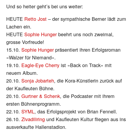
Und so heiter geht’s bei uns weiter:
HEUTE
Retto Jost
– der sympathische Berner lädt zum
Lachen ein.
HEUTE
Sophie Hunger
beehrt uns noch zweimal,
grosse Vorfreude!
15.10.
Sophie Hunger
präsentiert ihren Erfolgsroman
«Walzer für Niemand».
19.10.
Eagle-Eye Cherry
ist «Back on Track» mit
neuem Album.
20.10.
Sonja Jobarteh
, die Kora-Künstlerin zurück auf
der Kaufleuten Bühne.
20.10.
Gurtner & Schenk
, die Podcaster mit ihrem
ersten Bühnenprogramm.
22.10.
SYML
, das Erfolgsprojekt von Brian Fennell.
26.10.
Zivadiliring
und Kaufleuten Kultur fliegen aus ins
ausverkaufte Hallenstadion.