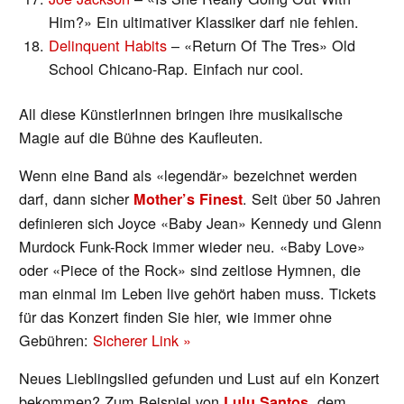
Him?» Ein ultimativer Klassiker darf nie fehlen.
Delinquent Habits
– «Return Of The Tres» Old
School Chicano-Rap. Einfach nur cool.
All diese KünstlerInnen bringen ihre musikalische
Magie auf die Bühne des Kaufleuten.
Wenn eine Band als «legendär» bezeichnet werden
darf, dann sicher
. Seit über 50 Jahren
Mother’s Finest
definieren sich Joyce «Baby Jean» Kennedy und Glenn
Murdock Funk-Rock immer wieder neu. «Baby Love»
oder «Piece of the Rock» sind zeitlose Hymnen, die
man einmal im Leben live gehört haben muss. Tickets
für das Konzert finden Sie hier, wie immer ohne
Gebühren:
Sicherer Link »
Neues Lieblingslied gefunden und Lust auf ein Konzert
bekommen? Zum Beispiel von
, dem
Lulu Santos