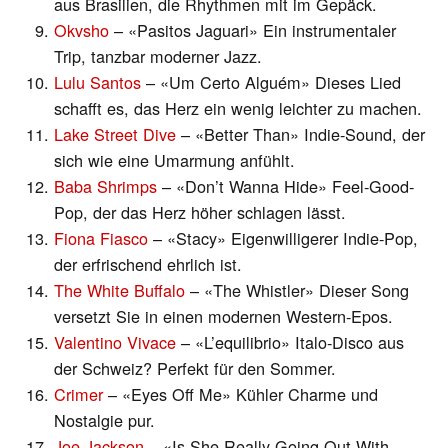
aus Brasilien, die Rhythmen mit im Gepäck.
Okvsho
– «Pasitos Jaguari» Ein instrumentaler
Trip, tanzbar moderner Jazz.
Lulu Santos
– «Um Certo Alguém» Dieses Lied
schafft es, das Herz ein wenig leichter zu machen.
Lake Street Dive
– «Better Than» Indie-Sound, der
sich wie eine Umarmung anfühlt.
Baba Shrimps
– «Don’t Wanna Hide» Feel-Good-
Pop, der das Herz höher schlagen lässt.
Fiona Fiasco
– «Stacy» Eigenwilligerer Indie-Pop,
der erfrischend ehrlich ist.
The White Buffalo
– «The Whistler» Dieser Song
versetzt Sie in einen modernen Western-Epos.
Valentino Vivace
– «L’equilibrio» Italo-Disco aus
der Schweiz? Perfekt für den Sommer.
Crimer
– «Eyes Off Me» Kühler Charme und
Nostalgie pur.
Joe Jackson
– «Is She Really Going Out With