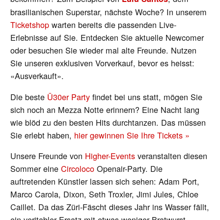
brasilianischen Superstar, nächste Woche? In unserem
Ticketshop
warten bereits die passenden Live-
Erlebnisse auf Sie. Entdecken Sie aktuelle Newcomer
oder besuchen Sie wieder mal alte Freunde. Nutzen
Sie unseren exklusiven Vorverkauf, bevor es heisst:
«Ausverkauft».
Die beste
Ü30er Party
findet bei uns statt, mögen Sie
sich noch an Mezza Notte erinnern? Eine Nacht lang
wie blöd zu den besten Hits durchtanzen. Das müssen
Sie erlebt haben,
hier gewinnen Sie Ihre Tickets »
Unsere Freunde von
Higher-Events
veranstalten diesen
Sommer eine
Circoloco
Openair-Party. Die
auftretenden Künstler lassen sich sehen: Adam Port,
Marco Carola, Dixon, Seth Troxler, Jimi Jules, Chloe
Caillet. Da das Züri-Fäscht dieses Jahr ins Wasser fällt,
ein veritabler Ersatz mit etwas weniger Bratwurst-