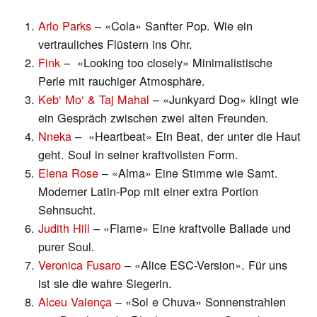
Arlo Parks
– «Cola» Sanfter Pop. Wie ein
vertrauliches Flüstern ins Ohr.
Fink
– «Looking too closely» Minimalistische
Perle mit rauchiger Atmosphäre.
Keb‘ Mo‘ & Taj Mahal
– «Junkyard Dog» klingt wie
ein Gespräch zwischen zwei alten Freunden.
Nneka
– «Heartbeat» Ein Beat, der unter die Haut
geht. Soul in seiner kraftvollsten Form.
Elena Rose
– «Alma» Eine Stimme wie Samt.
Moderner Latin-Pop mit einer extra Portion
Sehnsucht.
Judith Hill
– «Flame» Eine kraftvolle Ballade und
purer Soul.
Veronica Fusaro
– «Alice ESC-Version». Für uns
ist sie die wahre Siegerin.
Alceu Valença
– «Sol e Chuva» Sonnenstrahlen