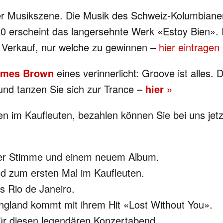
er Musikszene. Die Musik des Schweiz-Kolumbianer
 erscheint das langersehnte Werk «Estoy Bien». F
 Verkauf, nur welche zu gewinnen –
hier eintragen
ames Brown
eines verinnerlicht: Groove ist alle
und tanzen Sie sich zur Trance –
hier »
gen im Kaufleuten, bezahlen können Sie bei uns je
iger Stimme und einem neuem Album.
d zum ersten Mal im Kaufleuten.
s Rio de Janeiro.
gland kommt mit ihrem Hit «Lost Without You».
für diesen legendären Konzertabend.