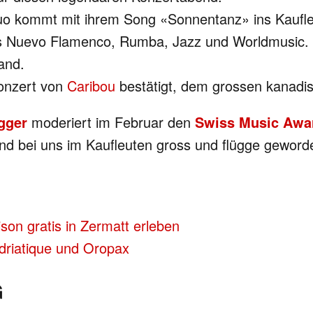
-Duo kommt mit ihrem Song «Sonnentanz» ins Kaufl
aus Nuevo Flamenco, Rumba, Jazz und Worldmusic.
and.
Konzert von
Caribou
bestätigt, dem grossen kanadis
gger
moderiert im Februar den
Swiss Music Awa
ind bei uns im Kaufleuten gross und flügge geword
on gratis in Zermatt erleben
Adriatique und Oropax
G