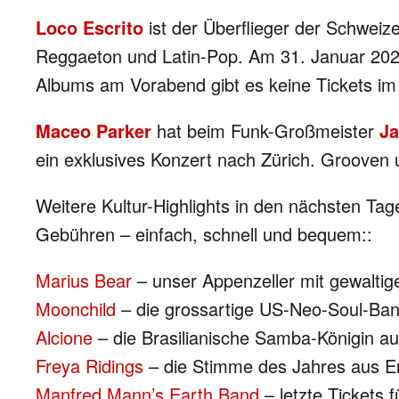
Loco Escrito
ist der Überflieger der Schweiz
Reggaeton und Latin-Pop. Am 31. Januar 2020
Albums am Vorabend gibt es keine Tickets im
Maceo Parker
hat beim Funk-Großmeister
J
ein exklusives Konzert nach Zürich. Grooven 
Weitere Kultur-Highlights in den nächsten Ta
Gebühren – einfach, schnell und bequem::
Marius Bear
– unser Appenzeller mit gewalt
Moonchild
– die grossartige US-Neo-Soul-Ban
Alcione
– die Brasilianische Samba-Königin au
Freya Ridings
– die Stimme des Jahres aus En
Manfred Mann’s Earth Band
– letzte Tickets 