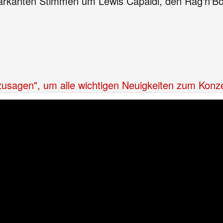
 markanten Stimmen um Lewis Capaldi, den Rag'n'
 "zusagen", um alle wichtigen Neuigkeiten zum Konz