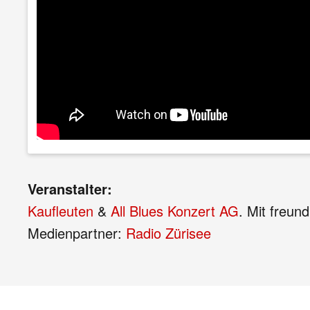
Veranstalter:
Kaufleuten
&
All Blues Konzert AG
. Mit freun
Medienpartner:
Radio Zürisee