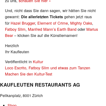
zu uns,
schauen Sie hier »
Und, nicht dass Sie dann sagen, wir hätten Sie nicht
gewarnt:
gehen jetzt raus
Die allerletzten Tickets
für
Hazel Brugger
,
Element of Crime
,
Mighty Oaks
,
Fatboy Slim
,
Manfred Mann’s Earth Band
oder
Marius
Bear
– klicken Sie auf die Künstlernamen!
Herzlich
Ihr Kaufleuten
Veröffentlicht in
Kultur
BEITRAGS-
Loco Escrito, Fatboy Slim und etwas zum Tanzen
NAVIGATION
Machen Sie den Kultur-Test
KAUFLEUTEN RESTAURANTS AG
Pelikanplatz, 8001 Zürich
Shop