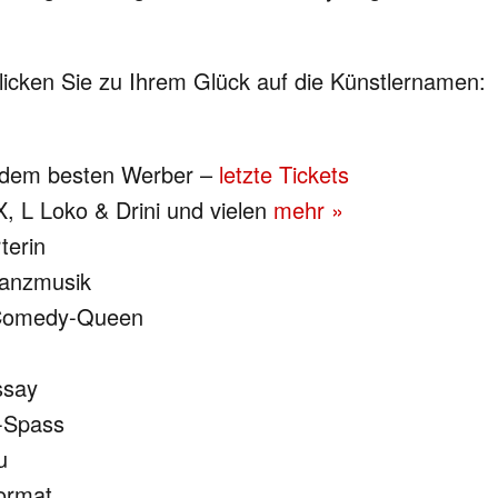
klicken Sie zu Ihrem Glück auf die Künstlernamen:
 dem besten Werber –
letzte Tickets
X, L Loko & Drini und vielen
mehr »
terin
Tanzmusik
 Comedy-Queen
ssay
-Spass
u
Format