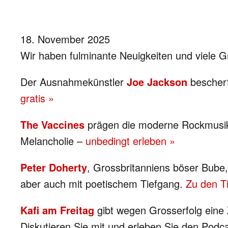
18. November 2025
Wir haben fulminante Neuigkeiten und viele G
Der Ausnahmekünstler
Joe Jackson
beschert
gratis »
The Vaccines
prägen die moderne Rockmusik 
Melancholie –
unbedingt erleben »
Peter Doherty
, Grossbritanniens böser Bub
aber auch mit poetischem Tiefgang.
Zu den T
Kafi am Freitag
gibt wegen Grosserfolg eine 
Diskutieren Sie mit und erleben Sie den Podc