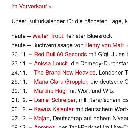
im Vorverkauf »
Unser Kulturkalender für die nächsten Tage, 
heute –
Walter Trout
, feinster Bluesrock
heute – Buchvernissage von
Remy von Matt
,
20.11. –
Red Bull 60 Seconds
mit Gigi, Jules 
23.11. –
Anissa Loucif
, die Comedy-Durchstar
24.11. –
The Brand New Heavies
, Londoner 
25.11. –
Maria Clara Groppler
, die deutsche
30.11. –
Martina Hügi
mit Wort und Witz
01.12. –
Daniel Schreiber
, mit literarischem E
03.12. –
Kawus Kalantar
mit deutschem Wort
07.12. –
Majan
, Deutschrap auf hohem Nivea
08.12. –
Apropos
, der Tagi-Podcast im Live-