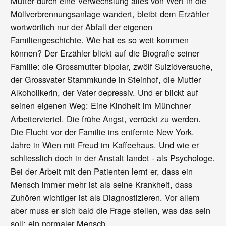
Mutter durch eine Verwechslung alles von Wert in die
Müllverbrennungsanlage wandert, bleibt dem Erzähler
wortwörtlich nur der Abfall der eigenen
Familiengeschichte. Wie hat es so weit kommen
können? Der Erzähler blickt auf die Biografie seiner
Familie: die Grossmutter bipolar, zwölf Suizidversuche,
der Grossvater Stammkunde in Steinhof, die Mutter
Alkoholikerin, der Vater depressiv. Und er blickt auf
seinen eigenen Weg: Eine Kindheit im Münchner
Arbeiterviertel. Die frühe Angst, verrückt zu werden.
Die Flucht vor der Familie ins entfernte New York.
Jahre in Wien mit Freud im Kaffeehaus. Und wie er
schliesslich doch in der Anstalt landet - als Psychologe.
Bei der Arbeit mit den Patienten lernt er, dass ein
Mensch immer mehr ist als seine Krankheit, dass
Zuhören wichtiger ist als Diagnostizieren. Vor allem
aber muss er sich bald die Frage stellen, was das sein
soll: ein normaler Mensch.