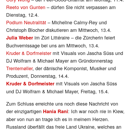
Reeto von Gunten
– dürfen Sie nicht verpassen am
Dienstag, 12.4.
Podium Neutralität
– Micheline Calmy-Rey und
Christoph Blocher diskutieren am Mittwoch, 13.4.
im Züri Littéraire – die Zürcherin feiert
Julia Weber
Buchvernissage bei uns am Mittwoch, 13.4.
Kruder & Dorfmeister
mit Visuals von Jascha Süss und
DJ Wolfram & Michael Mayer am Gründonnerstag
Trentemøller
, der dänische Komponist, Musiker und
Produzent, Donnerstag, 14.4.
mit Visuals von Jascha Süss
Kruder & Dorfmeister
und DJ Wolfram & Michael Mayer, Freitag, 15.4.
Zum Schluss erreichte uns noch diese Nachricht von
der einzigartigen
: Ich war noch nie in Kiew,
Hania Rani
aber von nun an trage ich es in meinem Herzen.
Russland überfällt das freie Land Ukraine, welches an