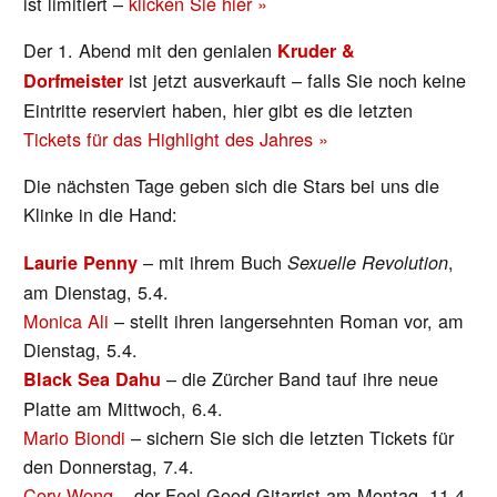
ist limitiert –
klicken Sie hier »
Der 1. Abend mit den genialen
Kruder &
ist jetzt ausverkauft – falls Sie noch keine
Dorfmeister
Eintritte reserviert haben, hier gibt es die letzten
Tickets für das Highlight des Jahres »
Die nächsten Tage geben sich die Stars bei uns die
Klinke in die Hand:
– mit ihrem Buch
,
Laurie Penny
Sexuelle Revolution
am Dienstag, 5.4.
Monica Ali
– stellt ihren langersehnten Roman vor, am
Dienstag, 5.4.
– die Zürcher Band tauf ihre neue
Black Sea Dahu
Platte am Mittwoch, 6.4.
Mario Biondi
– sichern Sie sich die letzten Tickets für
den Donnerstag, 7.4.
Cory Wong
– der Feel-Good-Gitarrist am Montag, 11.4.