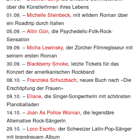
über die KünstlerInnen ihres Lebens
01.09. –
Michelle Steinbeck
, mit wildem Roman über
ein Roadtrip durch Italien
05.09. –
Altin Gün
, die Psychedelic-Folk-Rock-
Sensation
09.09. –
Micha Lewinsky
, der Zürcher Filmregisseur mit
seinem ersten Roman
30.09. –
Blackberry Smoke
, letzte Tickets für das
Konzert der amerikanischen Rockband
08.10. –
Franziska Schutzbach
, neues Buch nach «Die
Erschöpfung der Frauen»
09.10. –
Eliane
, die Singer-Songwriterin mit schönsten
Pianoballaden
14.10. –
Joan As Police Woman
, die legendäre
Alternative Rock-Sängerin
29.10. –
Loco Escrito
, der Schweizer Latin-Pop-Sänger
mit brandneuem Album