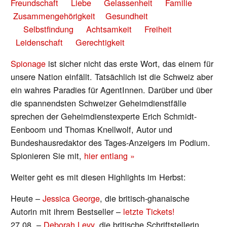
Freundschaft
Liebe
Gelassenheit
Familie
Zusammengehörigkeit
Gesundheit
Selbstfindung
Achtsamkeit
Freiheit
Leidenschaft
Gerechtigkeit
Spionage
ist sicher nicht das erste Wort, das einem für
unsere Nation einfällt. Tatsächlich ist die Schweiz aber
ein wahres Paradies für AgentInnen. Darüber und über
die spannendsten Schweizer Geheimdienstfälle
sprechen der Geheimdienstexperte Erich Schmidt-
Eenboom und Thomas Knellwolf, Autor und
Bundeshausredaktor des Tages-Anzeigers im Podium.
Spionieren Sie mit,
hier entlang »
Weiter geht es mit diesen Highlights im Herbst:
Heute –
Jessica George
, die britisch-ghanaische
Autorin mit ihrem Bestseller –
letzte Tickets!
27.08. –
Deborah Levy
, die britische Schriftstellerin