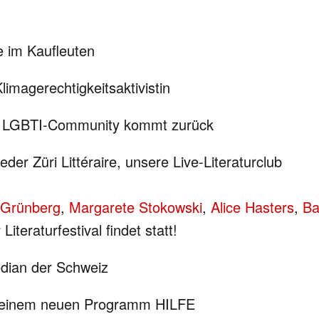
e im Kaufleuten
imagerechtigkeitsaktivistin
der LGBTI-Community kommt zurück
ieder Züri Littéraire, unsere Live-Literaturclub
 Grünberg
,
Margarete Stokowski
,
Alice Hasters
,
Ba
iteraturfestival findet statt!
dian der Schweiz
t seinem neuen Programm HILFE