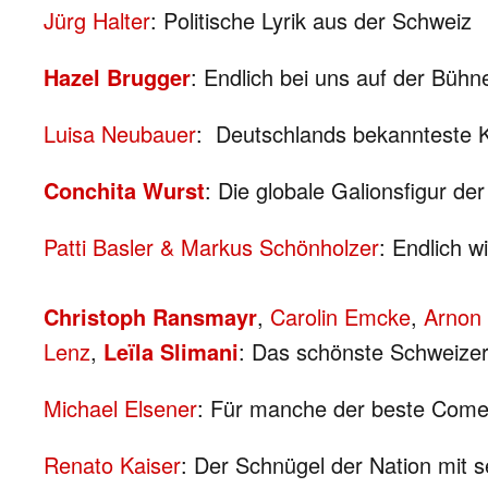
Jürg Halter
: Politische Lyrik aus der Schweiz
Hazel Brugger
: Endlich bei uns auf der Bühn
Luisa Neubauer
: Deutschlands bekannteste Kl
Conchita Wurst
: Die globale Galionsfigur 
Patti Basler & Markus Schönholzer
: Endlich w
Christoph Ransmayr
,
Carolin Emcke
,
Arnon
Lenz
,
Leïla Slimani
: Das schönste Schweizer L
Michael Elsener
: Für manche der beste Come
Renato Kaiser
: Der Schnügel der Nation mi