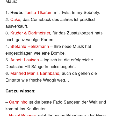
Maus:
1.
:
Tanita Tikaram
mit Twist in my Sobriety.
Heute
2.
Cake
, das Comeback des Jahres ist praktisch
ausverkauft.
3.
Kruder & Dorfmeister
, für das Zusatzkonzert hats
noch ganz wenige Karten.
4.
Stefanie Heinzmann
– ihre neue Musik hat
eingeschlagen wie eine Bombe.
5.
Annett Louisan
– logisch ist die erfolgreiche
Deutsche Hit-Sängerin heiss begehrt.
6.
Manfred Man’s Earthband
, auch da gehen die
Eintritte wie frische Weggli weg…
Gut zu wissen:
–
Carminho
ist die beste Fado Sängerin der Welt und
kommt ins Kaufleuten.
–
Hazel Brugger
zeigt ihr neues Programm, der Hype