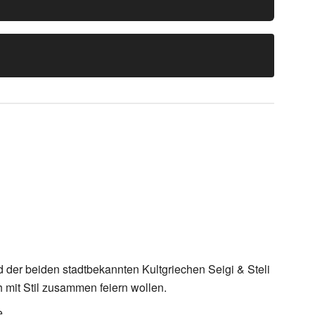
d der beiden stadtbekannten Kultgriechen Seigi & Steli
h mit Stil zusammen feiern wollen.
e.