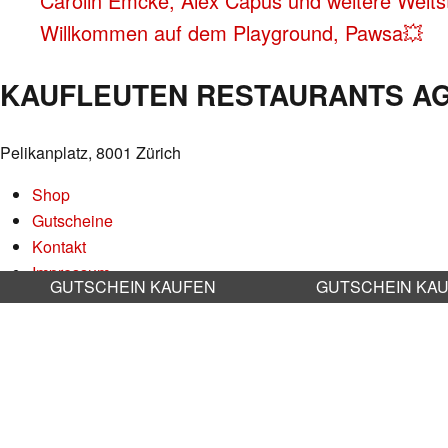
BEITRAGS-
Carolin Emcke, Alex Capus und weitere Welts
Willkommen auf dem Playground, Pawsa💥
NAVIGATION
KAUFLEUTEN RESTAURANTS A
Pelikanplatz, 8001 Zürich
Shop
Gutscheine
Kontakt
Impressum
GUTSCHEIN KAUFEN
GUTSCHEIN KA
Datenschutz
AGB
Nachhaltigkeit
Stellenangebote
RESERVATION RESTAURANT