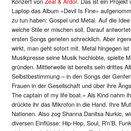
Konzert von
Zeal & Ardor
. Das ist ein Proje
Laptop das Album «Devil Is Fine» aufgenommen
zu tun haben: Gospel und Metal. Auf die Idee
welche Stile er mischen soll. Darauf antwort
ersten Songs gerieten schrecklich. Aber irgen
wirkt, man geht sofort mit. Metal hingegen i
Musikpresse seine Musik hochlobte, spielte M
gründen. Mittlerweile ist bereits sein dritte
Selbstbestimmung – in den Songs der Genfer
Frauen in der Gesellschaft und über ihre Ängst
The captain of my life boat.» Als Kind nahm 
drückte ihr das Mikrofon in die Hand. Ihre Mu
Nationen. Also zog Shanna Danitsa Nurkic, wie
diversen Einflüsse: Hip-Hop, Soul, R’n’B, Fu