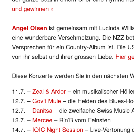
und gewinnen »
Angel Olsen
ist gemeinsam mit Lucinda Willi
eine wunderbare Verschmelzung. Die NZZ beti
Versprechen für ein Country-Album ist. Die US
von ihr selbst und ihrer grossen Liebe.
Hier ge
Diese Konzerte werden Sie in den nächsten 
11.7. –
Zeal & Ardor
– ein musikalischer Höllen
12.7. –
Gov’t Mule
– die Helden des Blues-R
12.7. –
Danitsa
– die zweifache Swiss Music 
13.7. –
Mercee
– R’n’B vom Feinsten
14.7. –
IOIC Night Session
– Live-Vertonung 