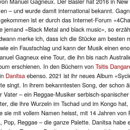
kt von Manuel Gagneux. Der Basler hat 2016 in New
 – und wurde damit international bekannt. Gagneu
 gekommen ist er durch das Internet-Forum «4Chan»
ete jemand «Black Metal and black music», so erzäh
dwann merke ich, dass ich die Stücke am besten mit
st wie ein Faustschlag und kann der Musik einen 
anuel Gagneux eine Tour, die ihn bis nach Australi
s Album erschienen. In den Büchern von
Tsitis Danga
in
Danitsa
ebenso. 2021 ist ihr neues Album «Sycle
e singt. In ihrem bekanntesten Song, der schon älte
ihr Vater – ein Reggae-Musiker serbisch-spanischer
tter, die ihre Wurzeln im Tschad und im Kongo hat
 sie mit vollem Namen heisst, mit 14 Jahren von P
nk, Pop, Reggae – die ganze Palette. Danitsa hab