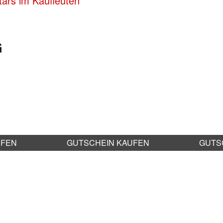
tars im Kaufleuten
G
UFEN
GUTSCHEIN KAUFEN
GUTS