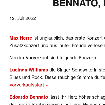
BENNATO, 
12. Juli 2022
Max Herre
ist unglaublich, das erste Konzert
Zusatzkonzert und aus lauter Freude verlosen 
Neu im Vorverkauf sind folgende Konzerte:
Lucinda Williams
die Singer-Songwriterin st
Blues und Rock. Diese rauchige Stimme dürfen
Vorverkaufsstart »
Edoardo Bennato
lässt Ihr Herz höher schla
der ganze Saal in einem Chor eine Hymne nach