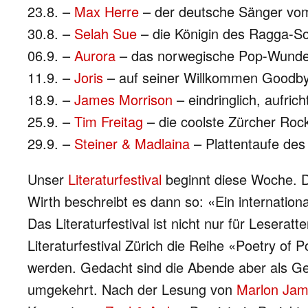
23.8. –
Max Herre
– der deutsche Sänger vo
30.8. –
Selah Sue
– die Königin des Ragga-So
06.9. –
Aurora
– das norwegische Pop-Wunder
11.9. –
Joris
– auf seiner Willkommen Goodby
18.9. –
James Morrison
– eindringlich, aufrich
25.9. –
Tim Freitag
– die coolste Zürcher Roc
29.9. –
Steiner & Madlaina
– Plattentaufe de
Unser
Literaturfestival
beginnt diese Woche. De
Wirth beschreibt es dann so: «Ein internation
Das Literaturfestival ist nicht nur für Lesera
Literaturfestival Zürich die Reihe «Poetry of
werden. Gedacht sind die Abende aber als Ge
umgekehrt. Nach der Lesung von
Marlon Ja