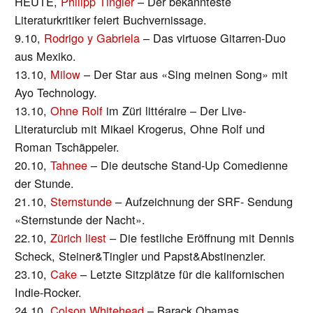
HEUTE,
Philipp Tingler
– Der bekannteste
Literaturkritiker feiert Buchvernissage.
9.10,
Rodrigo y Gabriela
– Das virtuose Gitarren-Duo
aus Mexiko.
13.10,
Milow
– Der Star aus «Sing meinen Song» mit
Ayo Technology.
13.10,
Ohne Rolf
im Züri littéraire – Der Live-
Literaturclub mit Mikael Krogerus, Ohne Rolf und
Roman Tschäppeler.
20.10,
Tahnee
– Die deutsche Stand-Up Comedienne
der Stunde.
21.10,
Sternstunde
– Aufzeichnung der SRF- Sendung
«Sternstunde der Nacht».
22.10,
Zürich liest
– Die festliche Eröffnung mit Dennis
Scheck, Steiner&Tingler und Papst&Abstinenzler.
23.10,
Cake
– Letzte Sitzplätze für die kalifornischen
Indie-Rocker.
24.10,
Colson Whitehead
– Barack Obamas