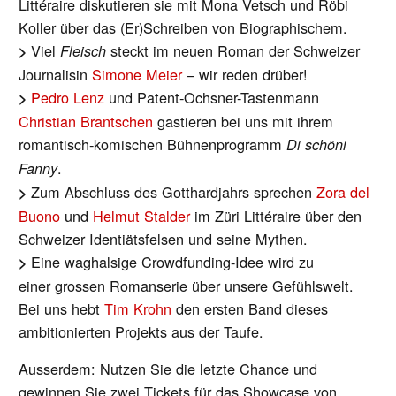
Littéraire diskutieren sie mit Mona Vetsch und Röbi
Koller über das (Er)Schreiben von Biographischem.
Viel
steckt im neuen Roman der Schweizer
>
Fleisch
Journalisin
Simone Meier
– wir reden drüber!
Pedro Lenz
und Patent-Ochsner-Tastenmann
>
Christian Brantschen
gastieren bei uns mit ihrem
romantisch-komischen Bühnenprogramm
Di schöni
.
Fanny
Zum
Abschluss des Gotthardjahrs sprechen
Zora del
>
Buono
und
Helmut Stalder
im Züri Littéraire über den
Schweizer Identiätsfelsen und seine Mythen.
Eine waghalsige Crowdfunding-Idee wird zu
>
einer grossen Romanserie über unsere Gefühlswelt.
Bei uns hebt
Tim Krohn
den ersten Band dieses
ambitionierten Projekts aus der Taufe.
Ausserdem: Nutzen Sie die letzte Chance und
gewinnen Sie zwei Tickets für das Showcase von