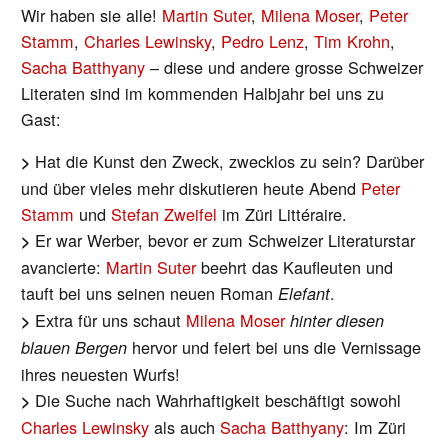
Wir haben sie alle!
Martin Suter
,
Milena Moser
,
Peter
Stamm
,
Charles Lewinsky
,
Pedro Lenz
,
Tim Krohn
,
Sacha Batthyany
– diese und andere grosse Schweizer
Literaten sind im kommenden Halbjahr bei uns zu
Gast:
Hat die Kunst den Zweck, zwecklos zu sein? Darüber
>
und über vieles mehr diskutieren heute Abend
Peter
Stamm
und
Stefan Zweifel
im Züri Littéraire.
Er war Werber, bevor er zum Schweizer Literaturstar
>
avancierte:
Martin Suter
beehrt das Kaufleuten und
tauft bei uns seinen neuen Roman
.
Elefant
Extra für uns schaut
Milena Moser
>
hinter diesen
hervor und feiert bei uns die Vernissage
blauen Bergen
ihres neuesten Wurfs!
Die Suche nach Wahrhaftigkeit beschäftigt sowohl
>
Charles Lewinsky
als auch
Sacha Batthyany
: Im Züri