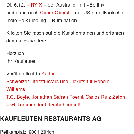
Di. 6.12. –
RY X
– der Australier mit «Berlin»
und dann noch
Conor Oberst
– der US-amerikanische
Indie-Folk-Liebling – Rumination
Klicken Sie rasch auf die Künstlernamen und erfahren
dann alles weitere.
Herzlich
Ihr Kaufleuten
Veröffentlicht in
Kultur
BEITRAGS-
Schweizer Literaturstars und Tickets für Robbie
NAVIGATION
Williams
T.C. Boyle, Jonathan Safran Foer & Carlos Ruiz Zafón
– willkommen im Literaturhimmel!
KAUFLEUTEN RESTAURANTS AG
Pelikanplatz, 8001 Zürich