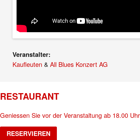
Veranstalter:
Kaufleuten
&
All Blues Konzert AG
RESTAURANT
Geniessen Sie vor der Veranstaltung ab 18.00 Uhr
RESERVIEREN