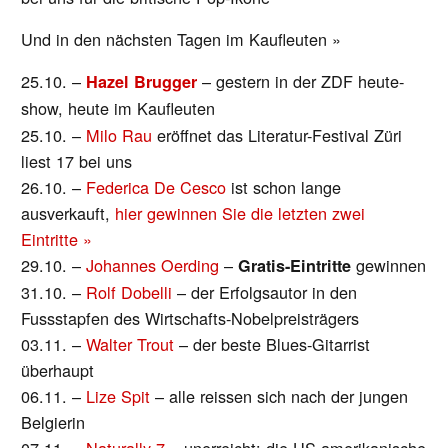
Und in den nächsten Tagen im Kaufleuten »
25.10. –
– gestern in der ZDF heute-
Hazel Brugger
show, heute im Kaufleuten
25.10. –
Milo Rau
eröffnet das Literatur-Festival Züri
liest 17 bei uns
26.10. –
Federica De Cesco
ist schon lange
ausverkauft,
hier gewinnen Sie die letzten zwei
Eintritte »
29.10. –
Johannes Oerding
–
gewinnen
Gratis-Eintritte
31.10. –
Rolf Dobelli
– der Erfolgsautor in den
Fussstapfen des Wirtschafts-Nobelpreisträgers
03.11. –
Walter Trout
– der beste Blues-Gitarrist
überhaupt
06.11. –
Lize Spit
– alle reissen sich nach der jungen
Belgierin