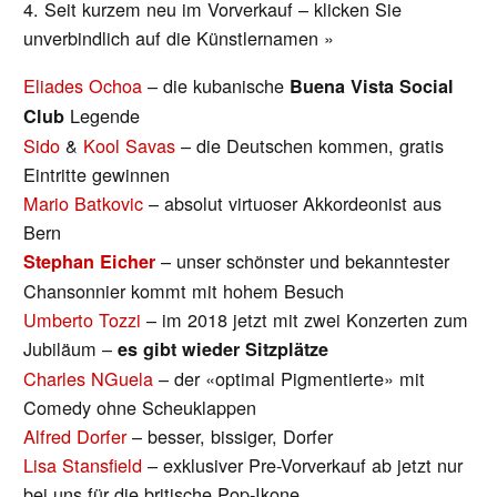
4. Seit kurzem neu im Vorverkauf – klicken Sie
unverbindlich auf die Künstlernamen »
Eliades Ochoa
– die kubanische
Buena Vista Social
Legende
Club
Sido
&
Kool Savas
– die Deutschen kommen, gratis
Eintritte gewinnen
Mario Batkovic
– absolut virtuoser Akkordeonist aus
Bern
– unser schönster und bekanntester
Stephan Eicher
Chansonnier kommt mit hohem Besuch
Umberto Tozzi
– im 2018 jetzt mit zwei Konzerten zum
Jubiläum –
es gibt wieder Sitzplätze
Charles NGuela
– der «optimal Pigmentierte» mit
Comedy ohne Scheuklappen
Alfred Dorfer
– besser, bissiger, Dorfer
Lisa Sta
nsfield
– exklusiver Pre-Vorverkauf ab jetzt nur
bei uns für die britische Pop-Ikone