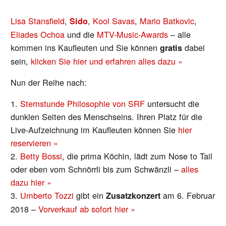
Lisa Stansfield
,
,
Kool Savas
,
Mario Batkovic
,
Sido
Eliades Ochoa
und die
MTV-Music-Awards
– alle
kommen ins Kaufleuten und Sie können
dabei
gratis
sein,
klicken Sie hier und erfahren alles dazu »
Nun der Reihe nach:
1.
Sternstunde Philosophie von SRF
untersucht die
dunklen Seiten des Menschseins. Ihren Platz für die
Live-Aufzeichnung im Kaufleuten können Sie
hier
reservieren »
2.
Betty Bossi
, die prima Köchin, lädt zum Nose to Tail
oder eben vom Schnörrli bis zum Schwänzli –
alles
dazu hier »
3.
Umberto Tozzi
gibt ein
am 6. Februar
Zusatzkonzert
2018 –
Vorverkauf ab sofort hier »