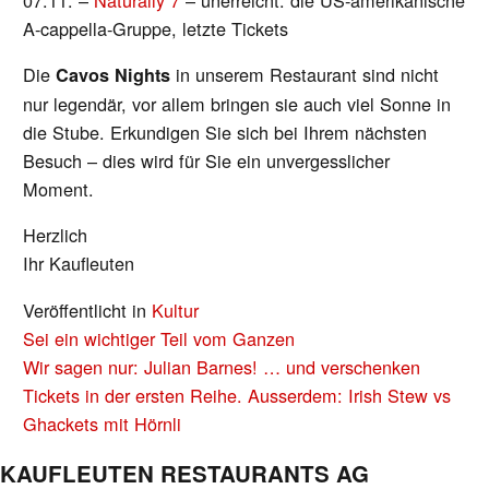
07.11. –
Naturally 7
– unerreicht: die US-amerikanische
A-cappella-Gruppe, letzte Tickets
Die
in unserem Restaurant sind nicht
Cavos Nights
nur legendär, vor allem bringen sie auch viel Sonne in
die Stube. Erkundigen Sie sich bei Ihrem nächsten
Besuch – dies wird für Sie ein unvergesslicher
Moment.
Herzlich
Ihr Kaufleuten
Veröffentlicht in
Kultur
BEITRAGS-
Sei ein wichtiger Teil vom Ganzen
NAVIGATION
Wir sagen nur: Julian Barnes! … und verschenken
Tickets in der ersten Reihe. Ausserdem: Irish Stew vs
Ghackets mit Hörnli
KAUFLEUTEN RESTAURANTS AG