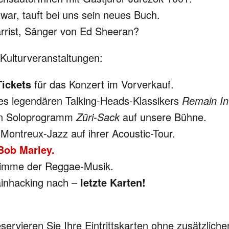
war, tauft bei uns sein neues Buch.
arrist, Sänger von Ed Sheeran?
Kulturveranstaltungen:
Tickets
für das Konzert im Vorverkauf.
 des legendären Talking-Heads-Klassikers
Remain In 
den Soloprogramm
Züri-Sack
auf unsere Bühne.
Montreux-Jazz auf ihrer Acoustic-Tour.
Bob Marley.
timme der Reggae-Musik.
ainhacking nach –
letzte Karten!
eservieren Sie Ihre Eintrittskarten ohne zusätzlic