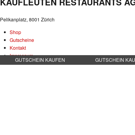
KAUFLEUTEN RESTAURANTS A
Pelikanplatz, 8001 Zürich
Shop
Gutscheine
Kontakt
Impressum
GUTSCHEIN KAUFEN
GUTSCHEIN KA
Datenschutz
AGB
Nachhaltigkeit
Stellenangebote
RESERVATION RESTAURANT
Online reservieren
Bitte alle Anfragen und Probleme via Mail an:
info@kaufleuten.