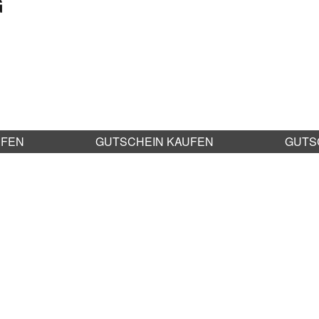
G
UFEN
GUTSCHEIN KAUFEN
GUTS
ch