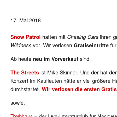
17. Mai 2018
Snow Patrol
hatten mit
Chasing Cars
ihren g
Wildness
vor. Wir verlosen
Gratiseintritte
für
Ab heute
neu im Vorverkauf
sind:
The Streets
ist Mike Skinner. Und der hat d
Konzert im Kaufleuten hätte er viel größere H
durchstartet.
Wir verlosen die ersten Gratise
sowie:
Treibhaus
– der Live-Literaturclub für Nachwu