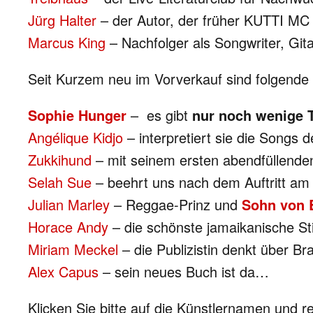
Jürg Halter
– der Autor, der früher KUTTI MC 
Marcus King
– Nachfolger als Songwriter, Git
Seit Kurzem neu im Vorverkauf sind folgende 
Sophie Hunger
– es gibt
nur noch wenige 
Angélique Kidjo
– interpretiert sie die Songs
Zukkihund
– mit seinem ersten abendfüllen
Selah Sue
– beehrt uns nach dem Auftritt am 
Julian Marley
– Reggae-Prinz und
Sohn von 
Horace Andy
– die schönste jamaikanische S
Miriam Meckel
– die Publizistin denkt über Br
Alex Capus
– sein neues Buch ist da…
Klicken Sie bitte auf die Künstlernamen und r